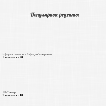
Популярные рецепты
Кефирная закваска с бифидумбактерином
20
Понравилось -
ПП-Сникерс
18
Понравилось -