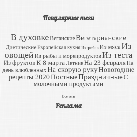
Популярные теги
В духовке
Вегетарианские
Веганские
Из
Из мяса
Диетические
Европейская кухня
Из грибов
овощей
Из теста
Из рыбы и морепродуктов
К 8 марта
На 23 февраля
Из фруктов
Летние
На
На скорую руку
Новогодние
день влюбленных
Праздничные
рецепты 2020
Постные
С
молочными продуктами
Все теги
Реклама