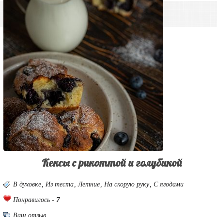
Кексы с рикоттой и голубикой
В духовке
,
Из теста
,
Летние
,
На скорую руку
,
С ягодами
7
Понравилось -
Ваш отзыв