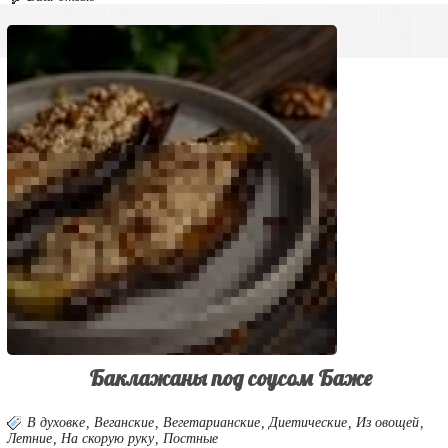
Баклажаны под соусом Баже
В духовке
,
Веганские
,
Вегетарианские
,
Диетические
,
Из овощей
,
Летние
,
На скорую руку
,
Постные