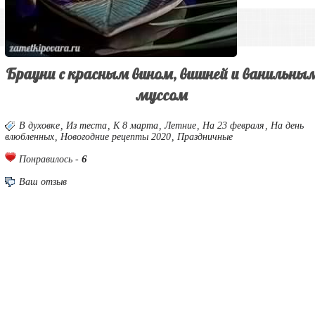
Брауни с красным вином, вишней и ванильны
муссом
В духовке
,
Из теста
,
К 8 марта
,
Летние
,
На 23 февраля
,
На день
влюбленных
,
Новогодние рецепты 2020
,
Праздничные
6
Понравилось -
Ваш отзыв