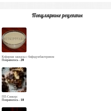
Популярные рецепты
Кефирная закваска с бифидумбактерином
20
Понравилось -
ПП-Сникерс
18
Понравилось -