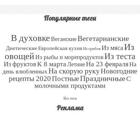
Популярные теги
В духовке
Вегетарианские
Веганские
Из
Из мяса
Диетические
Европейская кухня
Из грибов
овощей
Из теста
Из рыбы и морепродуктов
К 8 марта
На 23 февраля
Из фруктов
Летние
На
На скорую руку
Новогодние
день влюбленных
Праздничные
рецепты 2020
Постные
С
молочными продуктами
Все теги
Реклама