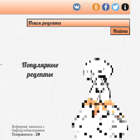
Популярные
рецепты
Кефирная закваска с
бифидумбактерином
20
Понравилось -