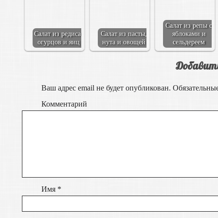
Салат из репы с
Салат из редиса,
Салат из пасты,
яблоками и
огурцов и яиц
нута и овощей
сельдереем
Добавит
Ваш адрес email не будет опубликован.
Обязательны
Комментарий
Имя
*