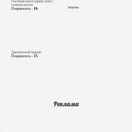
Постный новогодний салат с
соевым мясом
Загрузка...
16
Понравилось -
Диетический брауни
15
Понравилось -
Реклама