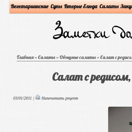
Вегетарианские
Супы
Вторые блюда
Салаты
Заку
Главная
»
Салаты
»
Овощные салаты
»
Салат с редисо
Салат с редисом,
03/01/2011 |
Напечатать рецепт