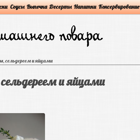
ски
Соусы
Выпечка
Десерты
Напитки
Консервирование
м, сельдереем и яйцами
 сельдереем и яйцами