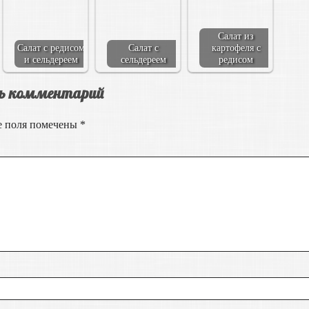
Салат из
Салат с редисом
Салат с
картофеля с
и сельдереем
сельдереем
редисом
ь комментарий
е поля помечены
*