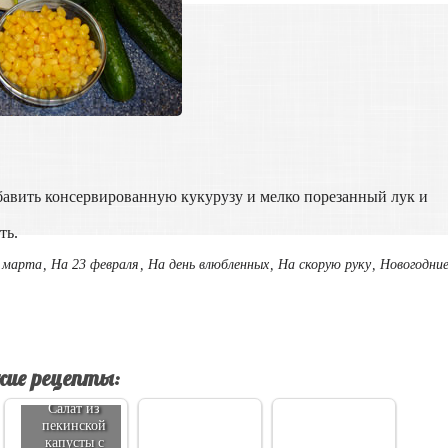
бавить консервированную кукурузу и мелко порезанный лук и
ть.
 марта
,
На 23 февраля
,
На день влюбленных
,
На скорую руку
,
Новогодни
ие рецепты:
Салат из
пекинской
капусты с