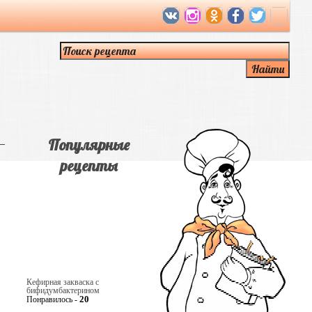
Популярные
рецепты
Кефирная закваска с
бифидумбактерином
20
Понравилось -