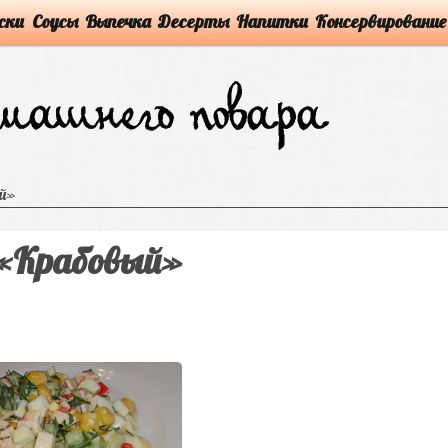
ски
Соусы
Выпечка
Десерты
Напитки
Консервирование
й»
«Крабовый»