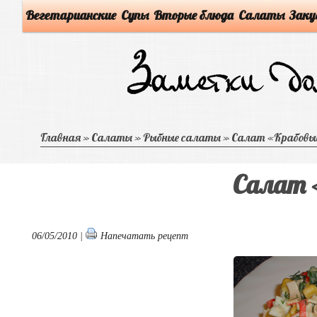
Вегетарианские
Супы
Вторые блюда
Салаты
Заку
Главная
»
Салаты
»
Рыбные салаты
»
Салат «Крабовы
Салат 
06/05/2010 |
Напечатать рецепт