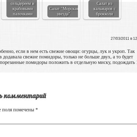
сельдереем и
Салат из
крабовыми
Салат "Морская
кальмаров с
палочками
звезда"
брокколи
27/03/2011 в 1
бенно, если в нем есть свежие овощи: огурцы, лук и укроп. Так
в додавала свежие помидоры, только не больше двух, а то будет
о порезанные помидоры положить в отдельную миску, подождать 
ь комментарий
е поля помечены
*