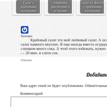
Салат с
оливками,
Салат из фасоли
крабовыми
маслинами и
с крабовыми
палочками
огурцами
палочками
:
Syrovaya
Крабовый салат это мой любимый салат. А осо
салат намного вкуснее. Я еще иногда вместо огурцо
слишком много сока. А чтоб этого избежать, нужн
— 20 мин. и слить сок.
Ответить
Добавит
Ваш адрес email не будет опубликован.
Обязательны
Комментарий