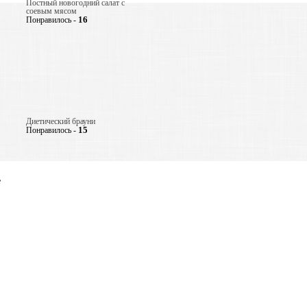
Постный новогодний салат с
соевым мясом
16
Понравилось -
Диетический брауни
15
Понравилось -
е