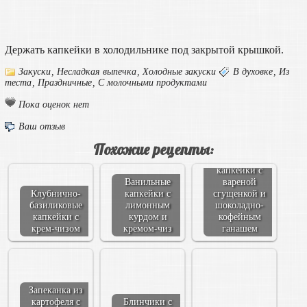
Держать капкейки в холодильнике под закрытой крышкой.
Закуски
,
Несладкая выпечка
,
Холодные закуски
В духовке
,
Из
теста
,
Праздничные
,
С молочными продуктами
Пока оценок нет
Ваш отзыв
Похожие рецепты:
Шоколадные
капкейки с
Ванильные
вареной
Клубнично-
капкейки с
сгущенкой и
базиликовые
лимонным
шоколадно-
капкейки с
курдом и
кофейным
крем-чизом
кремом-чиз
ганашем
Запеканка из
картофеля с
Блинчики с