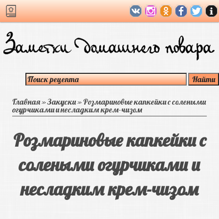
Главная
»
Закуски
»
Розмариновые капкейки с солеными
огурчиками и несладким крем-чизом
Розмариновые капкейки с
солеными огурчиками и
несладким крем-чизом