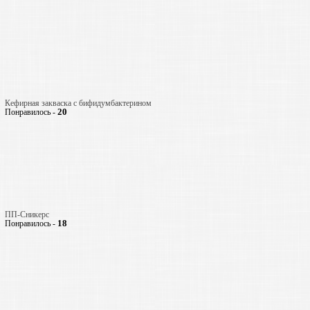
Кефирная закваска с бифидумбактерином
20
Понравилось -
ПП-Сникерс
18
Понравилось -