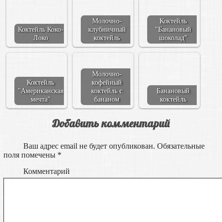
Молочно-
Коктейль
Коктейль Коко-
клубничный
"Банановый
Локо
коктейль
шоколад"
Молочно-
Коктейль
кофейный
"Американская
коктейль с
Банановый
мечта"
бананом
коктейль
Добавить комментарий
Ваш адрес email не будет опубликован.
Обязательные
поля помечены
*
Комментарий