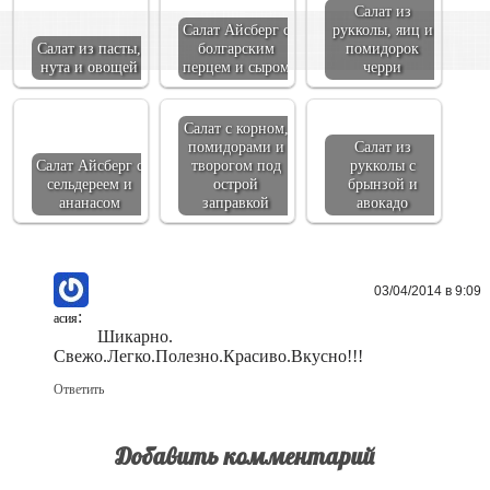
Салат из
Салат Айсберг с
рукколы, яиц и
Салат из пасты,
болгарским
помидорок
нута и овощей
перцем и сыром
черри
Салат с корном,
помидорами и
Салат из
Салат Айсберг с
творогом под
рукколы с
сельдереем и
острой
брынзой и
ананасом
заправкой
авокадо
03/04/2014 в 9:09
:
асия
Шикарно.
Свежо.Легко.Полезно.Красиво.Вкусно!!!
Ответить
Добавить комментарий