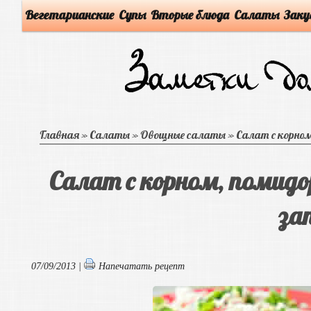
Вегетарианские
Супы
Вторые блюда
Салаты
Заку
Главная
»
Салаты
»
Овощные салаты
»
Салат с корном
Салат с корном, помидо
за
07/09/2013 |
Напечатать рецепт