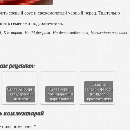
авить соевый соус и свежемолотый черный перец. Тщательно
ыпать семенами подсолнечника.
й
,
К 8 марта
,
На 23 февраля
,
На день влюбленных
,
Новогодние рецепты
ие рецепты:
Салат из
Салат Айсберг с
Салат корн с
зеленой фасоли,
сельдереем и
помидорами и
помидор и
ананасом
пармезаном
красного лука
ь комментарий
е поля помечены
*