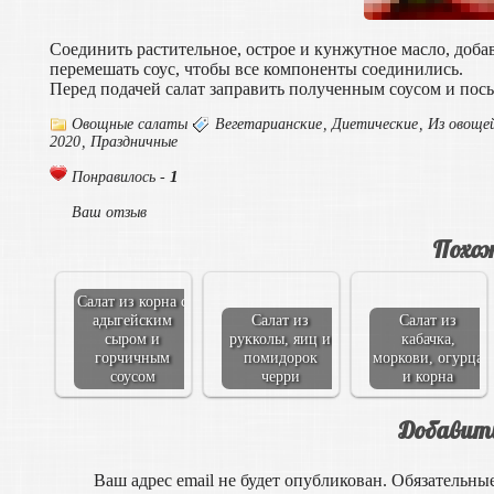
Соединить растительное, острое и кунжутное масло, доб
перемешать соус, чтобы все компоненты соединились.
Перед подачей салат заправить полученным соусом и пос
Овощные салаты
Вегетарианские
,
Диетические
,
Из овоще
2020
,
Праздничные
1
Понравилось -
Ваш отзыв
Похож
Салат из корна с
адыгейским
Салат из
Салат из
сыром и
рукколы, яиц и
кабачка,
горчичным
помидорок
моркови, огурца
соусом
черри
и корна
Добавит
Ваш адрес email не будет опубликован.
Обязательны