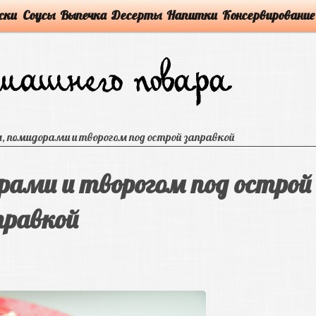
ски
Соусы
Выпечка
Десерты
Напитки
Консервирование
, помидорами и творогом под острой заправкой
рами и творогом под острой
правкой