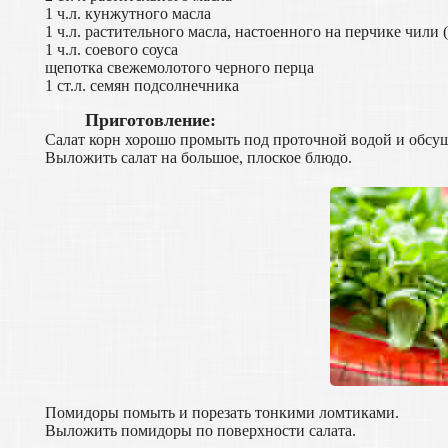
1 ч.л. кунжутного масла
1 ч.л. растительного масла, настоенного на перчике чили
1 ч.л. соевого соуса
щепотка свежемолотого черного перца
1 ст.л. семян подсолнечника
Приготовление:
Салат корн хорошо промыть под проточной водой и обсу
Выложить салат на большое, плоское блюдо.
Помидоры помыть и порезать тонкими ломтиками.
Выложить помидоры по поверхности салата.