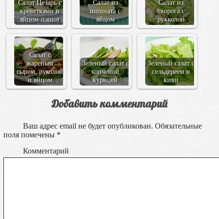
Салат Цезарь с
Салат из
Салат из
креветками и
шпината с
творога с
яйцом-пашот
яйцом
рукколой
Салат с
жареным
Зеленый салат с
Зеленый салат с
сыром, руколой
копченой
сельдереем и
и яйцом
курицей
киви
Добавить комментарий
Ваш адрес email не будет опубликован.
Обязательные
поля помечены
*
Комментарий