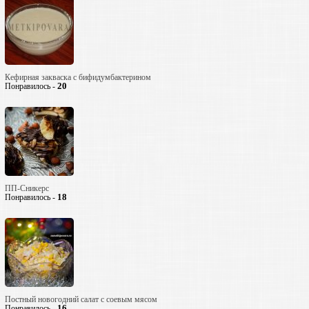
Кефирная закваска с бифидумбактерином
20
Понравилось -
ПП-Сникерс
18
Понравилось -
Постный новогодний салат с соевым мясом
16
Понравилось -