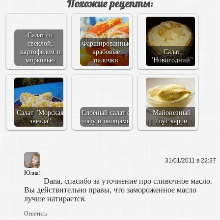
Похожие рецепты:
Салат со
свеклой,
Фаршированные
картофелем и
крабовые
Салат
морковью
палочки
"Новогодний"
Салат "Морская
Слоёный салат с
Майонезный
звезда"
тофу и овощами
соус карри
31/01/2011 в 22:37
:
Юлия
Dana, спасибо за уточнение про сливочное масло.
Вы действительно правы, что замороженное масло
лучше натирается.
Ответить