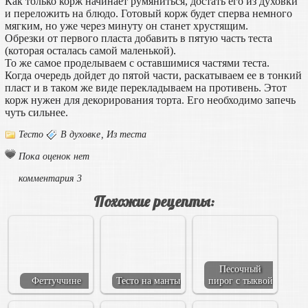
Как только корж начинает румяниться, достать его из духовки
и переложить на блюдо. Готовый корж будет сперва немного
мягким, но уже через минуту он станет хрустящим.
Обрезки от первого пласта добавить в пятую часть теста
(которая осталась самой маленькой).
То же самое проделываем с оставшимися частями теста.
Когда очередь дойдет до пятой части, раскатываем ее в тонкий
пласт и в таком же виде перекладываем на противень. Этот
корж нужен для декорирования торта. Его необходимо запечь
чуть сильнее.
Тесто
В духовке
,
Из теста
Пока оценок нет
комментария 3
Похожие рецепты:
Песочный
Феттуччине
Тесто на манты
пирог с тыквой