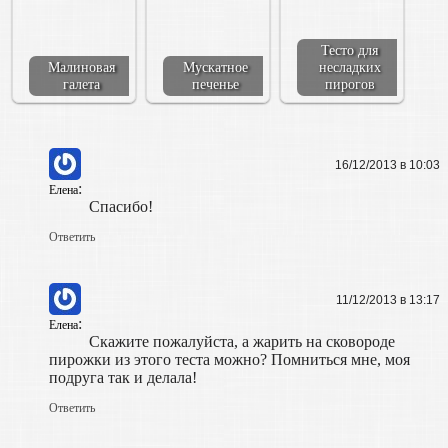
Тесто для
Малиновая
Мускатное
несладких
галета
печенье
пирогов
16/12/2013 в 10:03
:
Елена
Спасибо!
Ответить
11/12/2013 в 13:17
:
Елена
Скажите пожалуйста, а жарить на сковороде
пирожки из этого теста можно? Помниться мне, моя
подруга так и делала!
Ответить