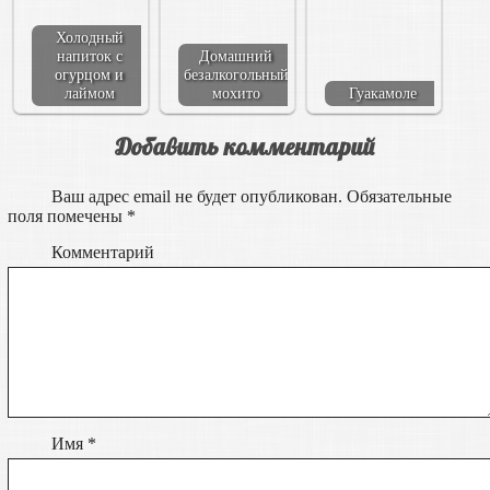
Холодный
напиток с
Домашний
огурцом и
безалкогольный
лаймом
мохито
Гуакамоле
Добавить комментарий
Ваш адрес email не будет опубликован.
Обязательные
поля помечены
*
Комментарий
Имя
*