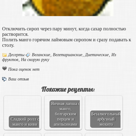
Отключить сироп через пару минут, когда сахар полностью
растворится.
Полить манго горячим лаймовым сиропом и сразу подавать к
столу.
Десерты
Веганские
,
Вегетарианские
,
Диетические
,
Из
фруктов
,
На скорую руку
Пока оценок нет
Ваш отзыв
Похожие рецепты:
Яичная лапша с
манго,
болгарским
Безалкогольный
Сладкий ролл с
перцем и
арбузный
манго и киви
апельсинами
мохито