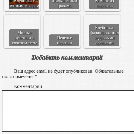
Клубника с
итальянскими
Компот из
мятным сахаром
травами
персиков
Клубника,
Мясные
фаршированная
рулетики в
Печенье
кедровыми
слоеном тесте
персики
орешками
Добавить комментарий
Ваш адрес email не будет опубликован.
Обязательные
поля помечены
*
Комментарий