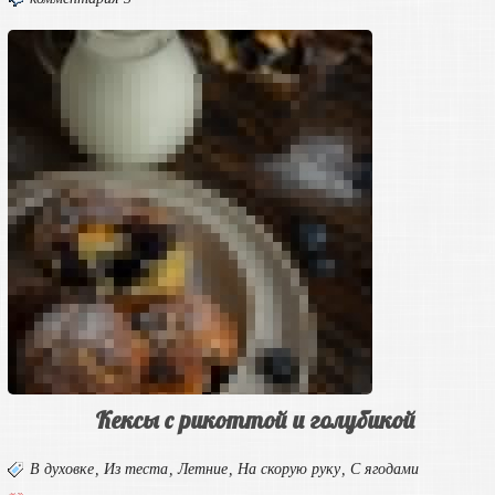
Кексы с рикоттой и голубикой
В духовке
,
Из теста
,
Летние
,
На скорую руку
,
С ягодами