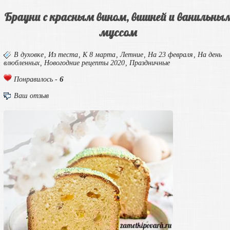
Брауни с красным вином, вишней и ванильны
муссом
В духовке
,
Из теста
,
К 8 марта
,
Летние
,
На 23 февраля
,
На день
влюбленных
,
Новогодние рецепты 2020
,
Праздничные
6
Понравилось -
Ваш отзыв