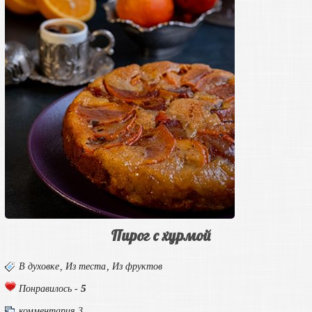
Пирог с хурмой
В духовке
,
Из теста
,
Из фруктов
5
Понравилось -
комментария 3