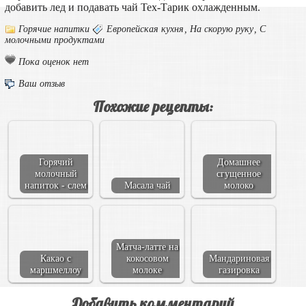
добавить лед и подавать чай Тех-Тарик охлажденным.
Горячие напитки
Европейская кухня
,
На скорую руку
,
С
молочными продуктами
Пока оценок нет
Ваш отзыв
Похожие рецепты:
Горячий
Домашнее
молочный
сгущенное
напиток - слем
Масала чай
молоко
Матча-латте на
Какао с
кокосовом
Мандариновая
маршмеллоу
молоке
газировка
Добавить комментарий