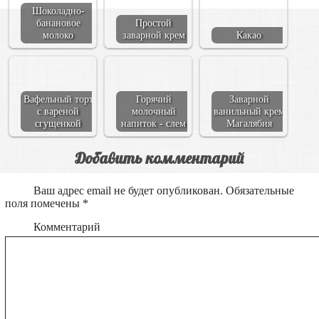
Шоколадно-
банановое
Простой
молоко
заварной крем
Какао
Вафельный торт
Горячий
Заварной
с вареной
молочный
ванильный крем
сгущенкой
напиток - слем
Магалябия
Добавить комментарий
Ваш адрес email не будет опубликован.
Обязательные
поля помечены
*
Комментарий