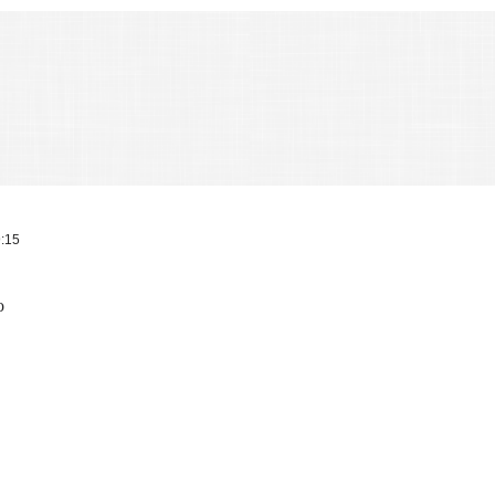
9:15
о