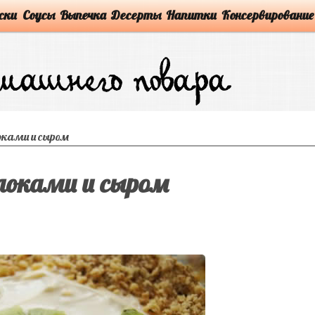
ски
Соусы
Выпечка
Десерты
Напитки
Консервирование
оками и сыром
локами и сыром