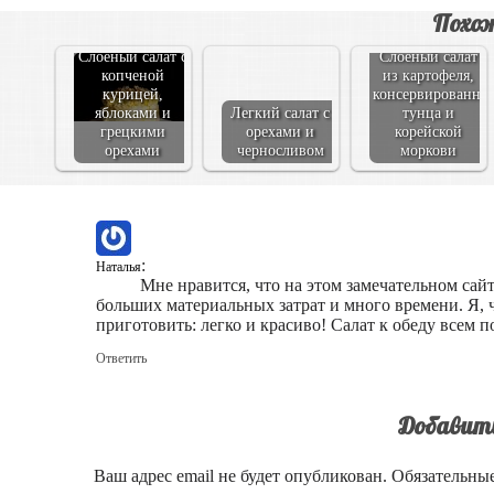
Похож
Слоеный салат с
Слоеный салат
копченой
из картофеля,
курицей,
консервированно
яблоками и
Легкий салат с
тунца и
грецкими
орехами и
корейской
орехами
черносливом
моркови
:
Наталья
Мне нравится, что на этом замечательном сай
больших материальных затрат и много времени. Я, 
приготовить: легко и красиво! Салат к обеду всем п
Ответить
Добавит
Ваш адрес email не будет опубликован.
Обязательны