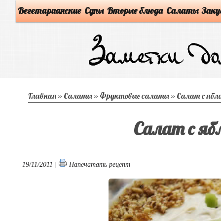
Вегетарианские
Супы
Вторые блюда
Салаты
Заку
Главная
»
Салаты
»
Фруктовые салаты
»
Салат с ябл
Салат с яб
19/11/2011 |
Напечатать рецепт