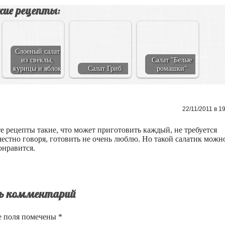
ие рецепты:
го
Слоеный салат
из свеклы,
Салат "Белые
курицы и яблок
Салат Гриб
ромашки"
22/11/2011 в 1
те рецепты такие, что может приготовить каждый, не требуется
честно говоря, готовить не очень люблю. Но такой салатик можн
онравится.
ь комментарий
е поля помечены
*