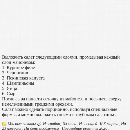
Выложить салат следующими слоями, промазывая каждый
слой майонезом:
1. Куриное филе
2. Чернослив
3. Пекинская капуста
4. Шампиньоны
5. Яйца
6. Сыр
После сыра нанести сеточку из майонеза и посыпать сверху
измельченными грецкими орехами.
Салат можно сделать порционно, используя специальные
формы, а можно выложить слоями в глубоком салатнике.
Мясные салаты
Из грибов
,
Из мяса
,
Из овощей
,
К 8 марта
,
На
23 февраля
,
На день влюбленных
,
Новогодние рецепты 2020
,