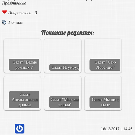
Праздничные
3
Понравилось -
1 отзыв
Похожие рецепты:
Салат "Белые
Салат "Сан-
ромашки"
Салат Изумруд
Лоренцо"
Салат
Апельсиновая
Салат "Морская
Салат Мыши в
долька
звезда"
сыре
16/12/2017 в 14:46