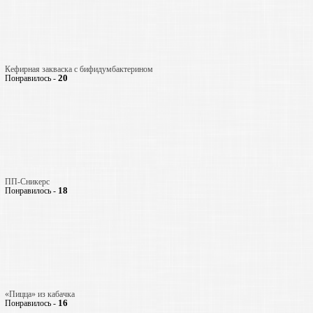
Кефирная закваска с бифидумбактерином
20
Понравилось -
ПП-Сникерс
18
Понравилось -
«Пицца» из кабачка
16
Понравилось -