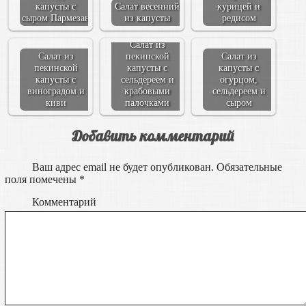
капусты с
Салат весенний
курицей и
сыром Пармезан
из капусты
редисом
Салат из
Салат из
пекинской
Салат из
пекинской
капусты с
капусты с
капусты с
сельдереем и
огурцом,
виноградом и
крабовыми
сельдереем и
киви
палочками
сыром
Добавить комментарий
Ваш адрес email не будет опубликован.
Обязательные
поля помечены
*
Комментарий