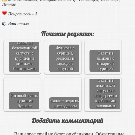
Летние
1
Понравилось -
Ваш отзыв
Похожие рецепты:
Салат из
белокочанной
Фунчоза с
капусты с
курицей,
Салат из
курицей и
редисом и
дайкона с
яичными
молодой
отварной
блинчиками
капустой
курицей
Салат из
пекинской
капусты с
Рисовый суп на
сельдереем и
курином
Салат с редисом
крабовыми
бульоне
и сельдереем
палочками
Добавить комментарий
Ваш адрес email не будет опубликован.
Обязательные