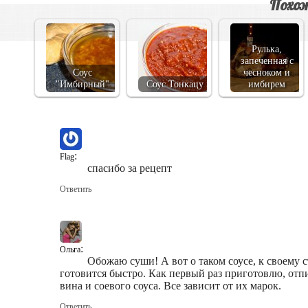
Похож
Рулька,
запеченная с
Соус
чесноком и
"Имбирный"
Соус Тонкацу
имбирем
:
Flag
спасибо за рецепт
Ответить
:
Ольга
Обожаю суши! А вот о таком соусе, к своему с
готовится быстро. Как первый раз приготовлю, отпи
вина и соевого соуса. Все зависит от их марок.
Ответить