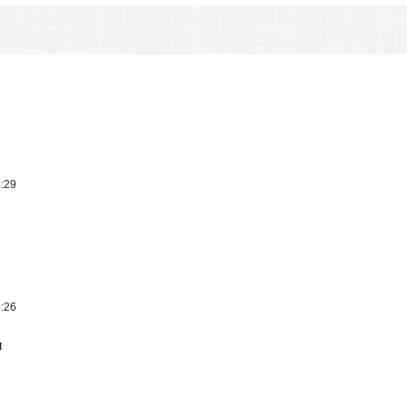
1:29
8:26
н