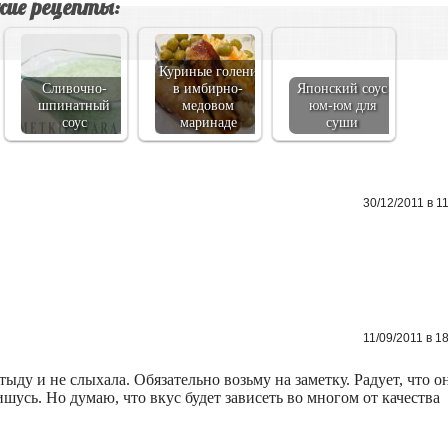
ие рецепты:
Куриные голени
Сливочно-
в имбирно-
Японский соус
шпинатный
медовом
юм-юм для
соус
маринаде
суши
30/12/2011 в 1
11/09/2011 в 1
тыду и не слыхала. Обязательно возьму на заметку. Радует, что о
шусь. Но думаю, что вкус будет зависеть во многом от качества