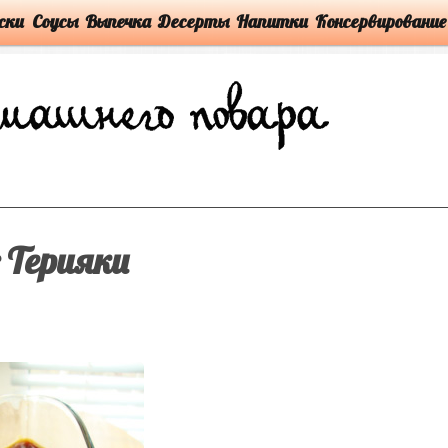
ски
Соусы
Выпечка
Десерты
Напитки
Консервирование
 Терияки