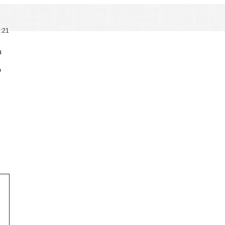
9:21
а
о