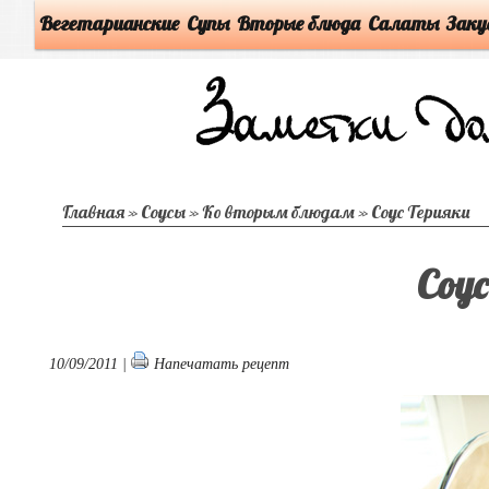
Вегетарианские
Супы
Вторые блюда
Салаты
Заку
Главная
»
Соусы
»
Ко вторым блюдам
»
Соус Терияки
Соус
10/09/2011 |
Напечатать рецепт