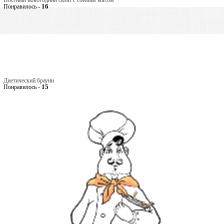
Постный новогодний салат с соевым мясом
16
Понравилось -
Диетический брауни
15
Понравилось -