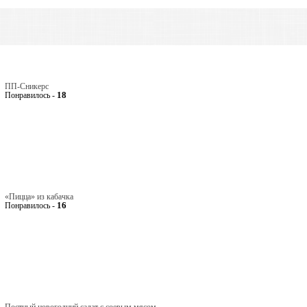
ПП-Сникерс
18
Понравилось -
«Пицца» из кабачка
16
Понравилось -