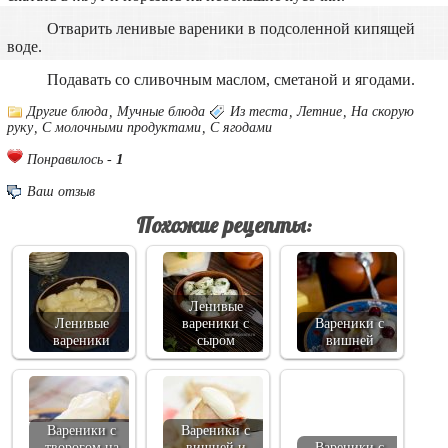
Отварить ленивые вареники в подсоленной кипящей
воде.
Подавать со сливочным маслом, сметаной и ягодами.
Другие блюда
,
Мучные блюда
Из теста
,
Летние
,
На скорую
руку
,
С молочными продуктами
,
С ягодами
1
Понравилось -
Ваш отзыв
Похожие рецепты:
Ленивые
Ленивые
вареники с
Вареники с
вареники
сыром
вишней
Вареники с
Вареники с
творогом на
вишней и
Вареники с