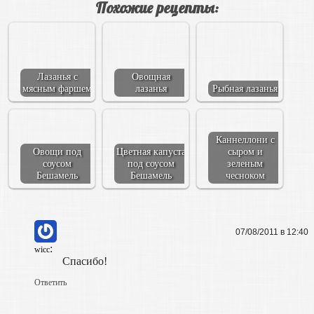
Похожие рецепты:
Лазанья с
Овощная
мясным фаршем
лазанья
Рыбная лазанья
Каннеллони с
Овощи под
Цветная капуста
сыром и
соусом
под соусом
зеленым
Бешамель
Бешамель
чесноком
07/08/2011 в 12:40
:
wicc
Спасибо!
Ответить