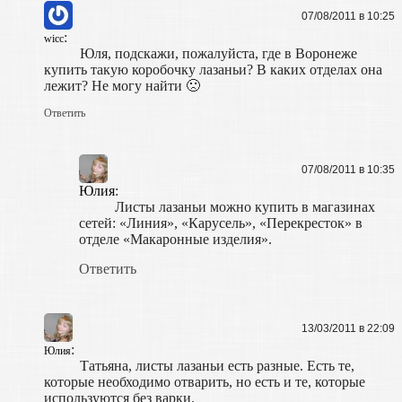
07/08/2011 в 10:25
:
wicc
Юля, подскажи, пожалуйста, где в Воронеже
купить такую коробочку лазаньи? В каких отделах она
лежит? Не могу найти 🙁
Ответить
07/08/2011 в 10:35
Юлия
:
Листы лазаньи можно купить в магазинах
сетей: «Линия», «Карусель», «Перекресток» в
отделе «Макаронные изделия».
Ответить
13/03/2011 в 22:09
:
Юлия
Татьяна, листы лазаньи есть разные. Есть те,
которые необходимо отварить, но есть и те, которые
используются без варки.