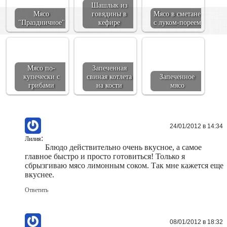
Шашлык из
Мясо
говядины в
Мясо в сметане
"Праздничное"
кефире
с луком-пореем
Мясо по-
Запеченная
купечески с
свиная котлета
Запеченное
грибами
на кости
мясо
24/01/2012 в 14:34
:
Лилия
Блюдо действительно очень вкусное, а самое
главное быстро и просто готовиться! Только я
сбрызгиваю мясо лимонным соком. Так мне кажется еще
вкуснее.
Ответить
08/01/2012 в 18:32