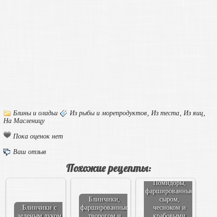
Блины и оладьи
Из рыбы и морепродуктов
,
Из теста
,
Из яиц
,
На Масленицу
Пока оценок нет
Ваш отзыв
Похожие рецепты:
Помидоры,
фаршированные
Блинчики,
сыром,
Блинчики с
фаршированные
чесноком и
зеленым луком
творогом и
крабовыми