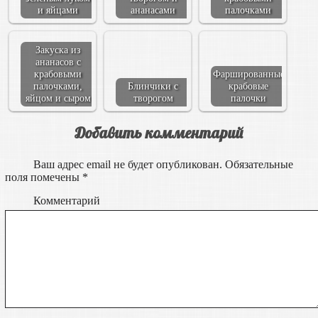
и яйцами
ананасами
палочками
Закуска из
ананасов с
крабовыми
Фаршированные
палочками,
Блинчики с
крабовые
яйцом и сыром
творогом
палочки
Добавить комментарий
Ваш адрес email не будет опубликован.
Обязательные
поля помечены
*
Комментарий