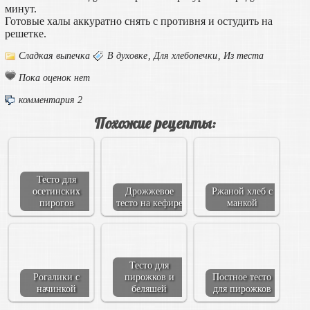
минут.
Готовые халы аккуратно снять с противня и остудить на
решетке.
Сладкая выпечка
В духовке
,
Для хлебопечки
,
Из теста
Пока оценок нет
комментария 2
Похожие рецепты:
Тесто для
осетинских
Дрожжевое
Ржаной хлеб с
пирогов
тесто на кефире
манкой
Тесто для
Рогалики с
пирожков и
Постное тесто
начинкой
беляшей
для пирожков