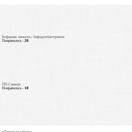
Кефирная закваска с бифидумбактерином
20
Понравилось -
ПП-Сникерс
18
Понравилось -
«Пицца» из кабачка