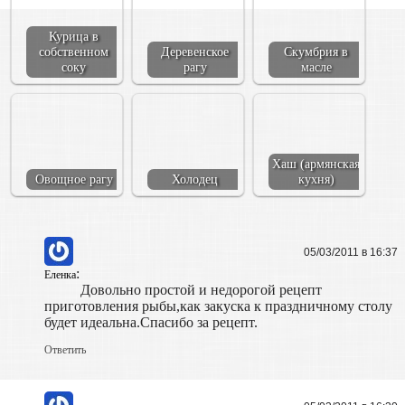
Курица в
собственном
Деревенское
Скумбрия в
соку
рагу
масле
Хаш (армянская
Овощное рагу
Холодец
кухня)
05/03/2011 в 16:37
:
Еленка
Довольно простой и недорогой рецепт
приготовления рыбы,как закуска к праздничному столу
будет идеальна.Спасибо за рецепт.
Ответить