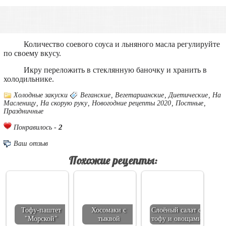
Количество соевого соуса и льняного масла регулируйте
по своему вкусу.
Икру переложить в стеклянную баночку и хранить в
холодильнике.
Холодные закуски
Веганские
,
Вегетарианские
,
Диетические
,
На
Масленицу
,
На скорую руку
,
Новогодние рецепты 2020
,
Постные
,
Праздничные
2
Понравилось -
Ваш отзыв
Похожие рецепты:
Тофу-паштет
Хосомаки с
Слоёный салат с
"Морской"
тыквой
тофу и овощами