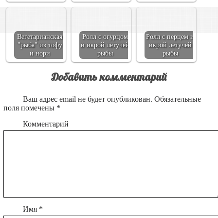
Вегетарианская
Ролл с огурцом
Ролл с перцем и
"рыба" из тофу
и икрой летучей
икрой летучей
и нори
рыбы
рыбы
Добавить комментарий
Ваш адрес email не будет опубликован.
Обязательные
поля помечены
*
Комментарий
Имя
*