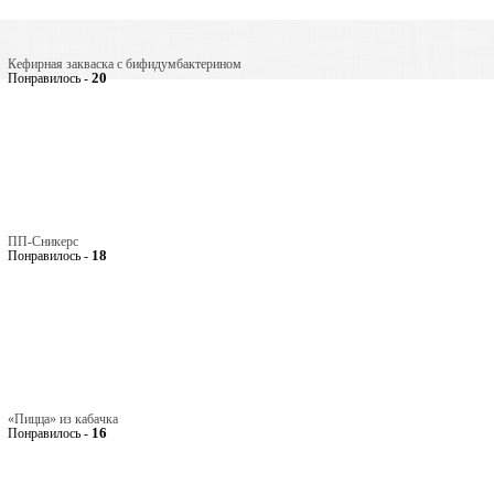
Кефирная закваска с бифидумбактерином
20
Понравилось -
ПП-Сникерс
18
Понравилось -
«Пицца» из кабачка
16
Понравилось -