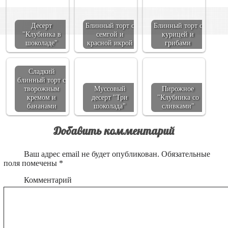
Десерт
Блинный торт с
Блинный торт с
"Клубника в
семгой и
курицей и
шоколаде"
красной икрой
грибами
Сладкий
блинный торт с
творожным
Муссовый
Пирожное
кремом и
десерт "Три
"Клубника со
бананами
шоколада"
сливками"
Добавить комментарий
Ваш адрес email не будет опубликован.
Обязательные
поля помечены
*
Комментарий