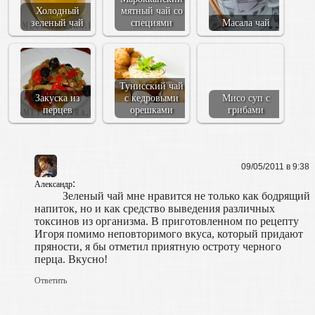
Холодный
мятный чай со
зеленый чай
специями
Масала чай
Тунисский чай
Закуска из
с кедровыми
Мисо суп с
перцев
орешками
грибами
09/05/2011 в 9:38
:
Александр
Зеленый чай мне нравится не только как бодрящий
напиток, но и как средство выведения различных
токсинов из организма. В приготовленном по рецепту
Игоря помимо неповторимого вкуса, который придают
пряности, я бы отметил приятную остроту черного
перца. Вкусно!
Ответить