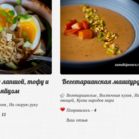
с лапшой, тофу и
Вегетарианская машхур
яйцом
Вегетарианские
,
Восточная кухня
,
И
овощей
,
Кухни народов мира
хня
,
На скорую руку
4
Понравилось -
11
-
Ваш отзыв