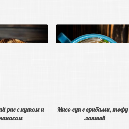
й рис с нутом и
Мисо-суп с грибами, тофу
нанасом
лапшой