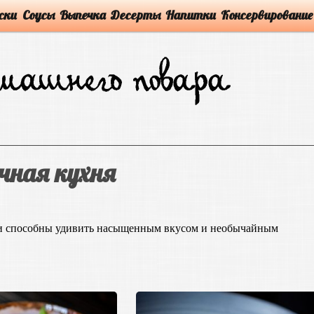
ски
Соусы
Выпечка
Десерты
Напитки
Консервирование
чная кухня
 и способны удивить насыщенным вкусом и необычайным