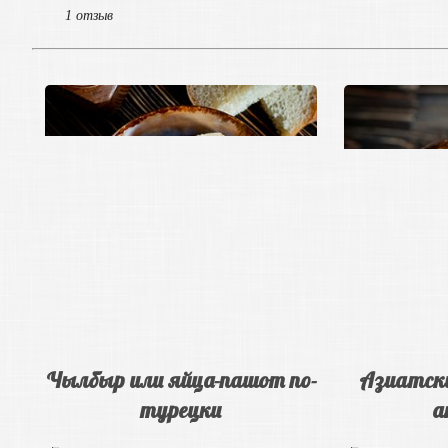
1 отзыв
Чылбыр или яйца-пашот по-
Азиатски
турецки
а