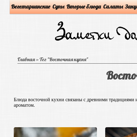
Вегетарианские
Супы
Вторые блюда
Салаты
Заку
Главная
»
Тег "Восточная кухня"
Восто
Блюда восточной кухни связаны с древними традициями
ароматом.