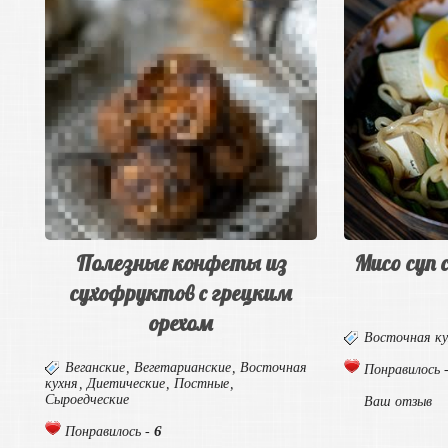
Полезные конфеты из
Мисо суп 
сухофруктов с грецким
орехом
Восточная ку
Веганские
,
Вегетарианские
,
Восточная
Понравилось 
кухня
,
Диетические
,
Постные
,
Сыроедческие
Ваш отзыв
6
Понравилось -