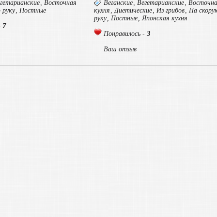
гетарианские
,
Восточная
Веганские
,
Вегетарианские
,
Восточн
 руку
,
Постные
кухня
,
Диетические
,
Из грибов
,
На скору
руку
,
Постные
,
Японская кухня
7
-
3
Понравилось -
Ваш отзыв