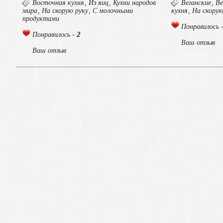
Восточная кухня
,
Из яиц
,
Кухни народов
Веганские
,
Ве
мира
,
На скорую руку
,
С молочными
кухня
,
На скорую
продуктами
Понравилось 
2
Понравилось -
Ваш отзыв
Ваш отзыв