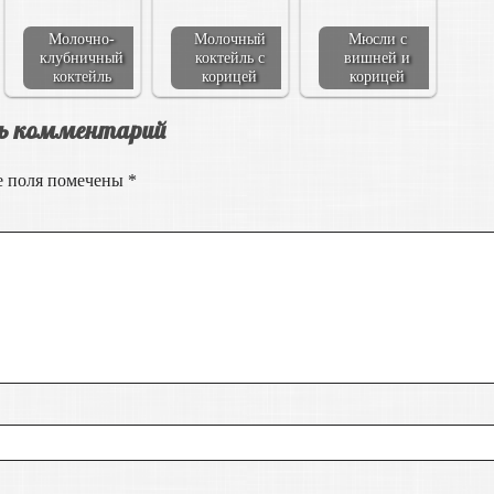
Молочно-
Молочный
Мюсли с
клубничный
коктейль с
вишней и
коктейль
корицей
корицей
ь комментарий
е поля помечены
*