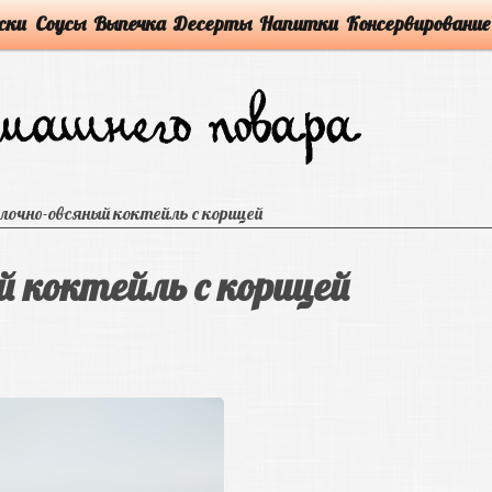
ски
Соусы
Выпечка
Десерты
Напитки
Консервирование
лочно-овсяный коктейль с корицей
 коктейль с корицей