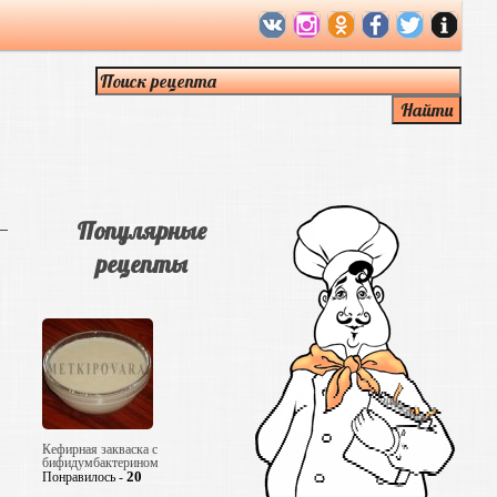
Популярные
рецепты
Кефирная закваска с
бифидумбактерином
20
Понравилось -