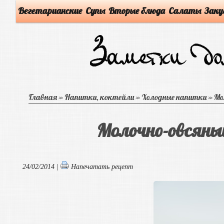
Вегетарианские
Супы
Вторые блюда
Салаты
Заку
Главная
»
Напитки, коктейли
»
Холодные напитки
»
Мо
Молочно-овсяный
24/02/2014 |
Напечатать рецепт