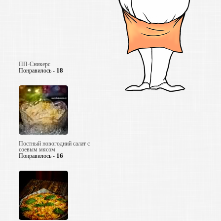
ПП-Сникерс
18
Понравилось -
Постный новогодний салат с
соевым мясом
16
Понравилось -