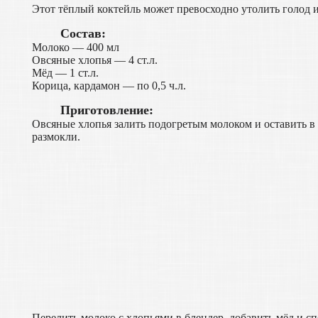
Этот тёплый коктейль может превосходно утолить голод и
Состав:
Молоко — 400 мл
Овсяные хлопья — 4 ст.л.
Мёд — 1 ст.л.
Корица, кардамон — по 0,5 ч.л.
Приготовление:
Овсяные хлопья залить подогретым молоком и оставить в
размокли.
Перелить молоко с хлопьями в блендер, добавить мёд и с