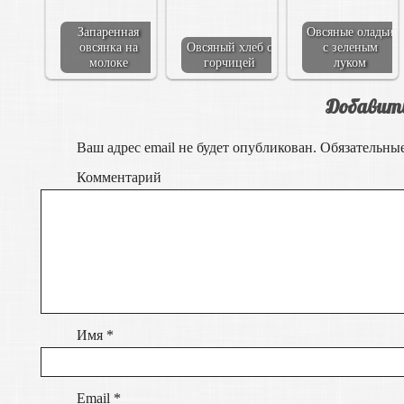
Запаренная
Овсяные оладьи
овсянка на
Овсяный хлеб с
с зеленым
молоке
горчицей
луком
Добавит
Ваш адрес email не будет опубликован.
Обязательны
Комментарий
Имя
*
Email
*