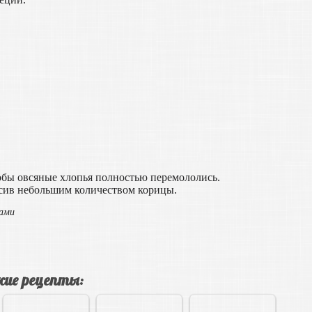
тобы овсяные хлопья полностью перемололись.
асив небольшим количеством корицы.
ами
ие рецепты: