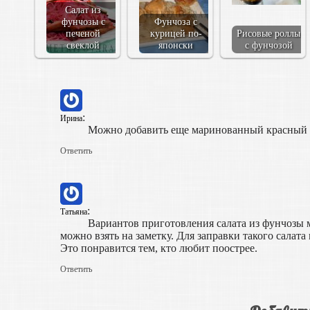
Салат из
фунчозы с
Фунчоза с
печеной
курицей по-
Рисовые роллы
свеклой
японски
с фунчозой
:
Ирина
Можно добавить еще маринованный красный л
Ответить
:
Татьяна
Вариантов приготовления салата из фунчозы 
можно взять на заметку. Для заправки такого салата
Это понравится тем, кто любит поострее.
Ответить