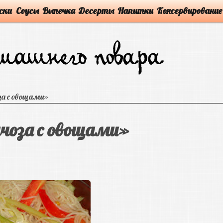
ски
Соусы
Выпечка
Десерты
Напитки
Консервирование
а с овощами»
чоза с овощами»