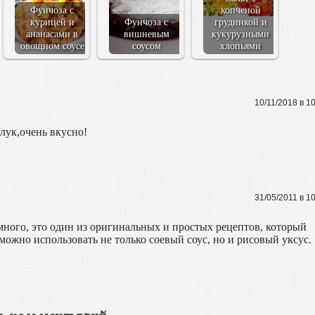
Фунчоза с
копченой
курицей и
Фунчоза с
грудинкой и
ананасами в
вишневым
кукурузными
овощном соусе
соусом
хлопьями
10/11/2018 в 1
ук,очень вкусно!
31/05/2011 в 1
много, это один из оригинальных и простых рецептов, который
 можно использовать не только соевый соус, но и рисовый уксус.