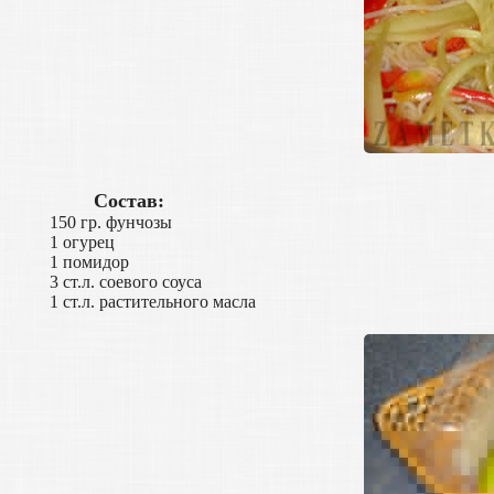
Состав:
150 гр. фунчозы
1 огурец
1 помидор
3 ст.л. соевого соуса
1 ст.л. растительного масла