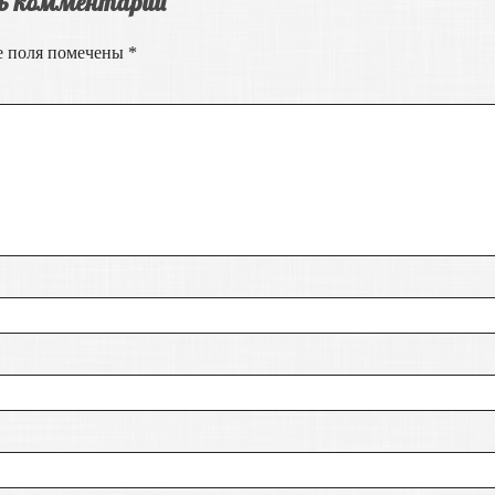
ь комментарий
е поля помечены
*