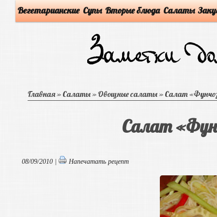
Вегетарианские
Супы
Вторые блюда
Салаты
Заку
Главная
»
Салаты
»
Овощные салаты
»
Салат «Фунчоз
Салат «Фун
08/09/2010 |
Напечатать рецепт