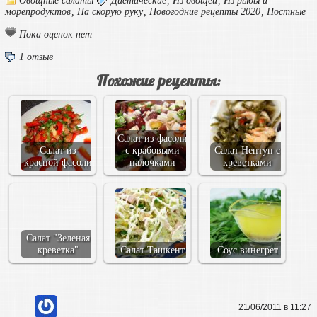
Овощные салаты
Диетические
,
Из овощей
,
Из рыбы и
морепродуктов
,
На скорую руку
,
Новогодние рецепты 2020
,
Постные
Пока оценок нет
1 отзыв
Похожие рецепты:
Салат из фасоли
Салат из
с крабовыми
Салат Нептун с
красной фасоли
палочками
креветками
Салат "Зеленая
креветка"
Салат Ташкент
Соус винегрет
21/06/2011 в 11:27