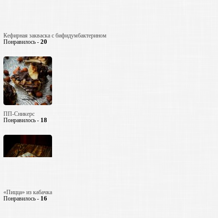
Кефирная закваска с бифидумбактерином
20
Понравилось -
ПП-Сникерс
18
Понравилось -
«Пицца» из кабачка
16
Понравилось -