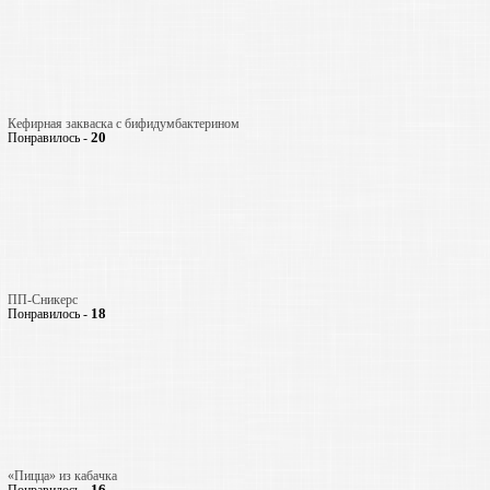
Кефирная закваска с бифидумбактерином
20
Понравилось -
ПП-Сникерс
18
Понравилось -
«Пицца» из кабачка
16