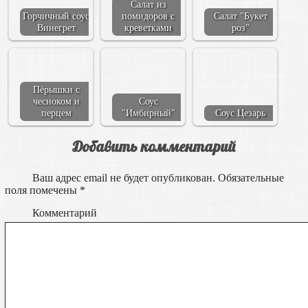
Салат из
Горчичный соус
помидоров с
Салат "Букет
Винегрет
креветками
роз"
Пёрышки с
чесноком и
Соус
перцем
"Имбирный"
Соус Цезарь
Добавить комментарий
Ваш адрес email не будет опубликован.
Обязательные
поля помечены
*
Комментарий