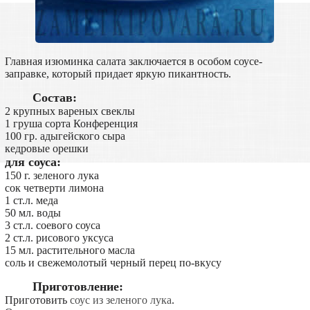
Главная изюминка салата заключается в особом соусе-
заправке, который придает яркую пикантность.
Состав:
2 крупных вареных свеклы
1 груша сорта Конференция
100 гр. адыгейского сыра
кедровые орешки
для соуса:
150 г. зеленого лука
сок четверти лимона
1 ст.л. меда
50 мл. воды
3 ст.л. соевого соуса
2 ст.л. рисового уксуса
15 мл. растительного масла
соль и свежемолотый черный перец по-вкусу
Приготовление:
Приготовить
соус из зеленого лука
.