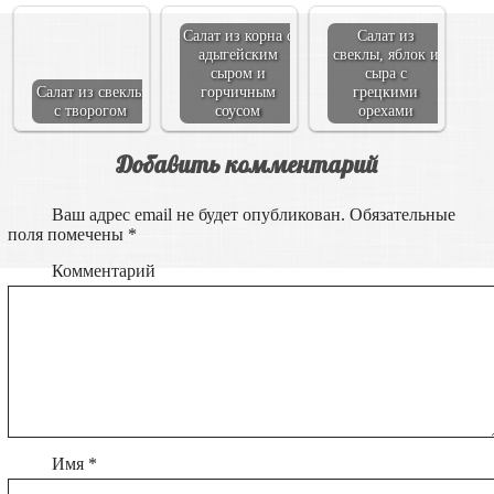
Салат из корна с
Салат из
адыгейским
свеклы, яблок и
сыром и
сыра с
Салат из свеклы
горчичным
грецкими
с творогом
соусом
орехами
Добавить комментарий
Ваш адрес email не будет опубликован.
Обязательные
поля помечены
*
Комментарий
Имя
*