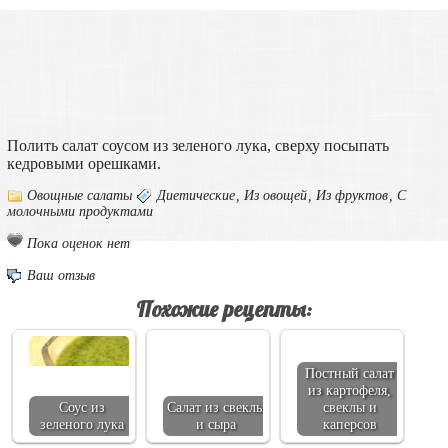
Полить салат соусом из зеленого лука, сверху посыпать
кедровыми орешками.
Овощные салаты
Диетические
,
Из овощей
,
Из фруктов
,
С
молочными продуктами
Пока оценок нет
Ваш отзыв
Похожие рецепты:
Постный салат
из картофеля,
Соус из
Салат из свеклы
свеклы и
зеленого лука
и сыра
каперсов