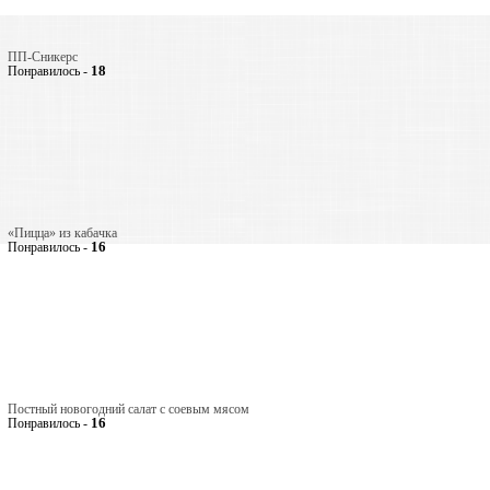
ПП-Сникерс
18
Понравилось -
«Пицца» из кабачка
16
Понравилось -
Постный новогодний салат с соевым мясом
16
Понравилось -