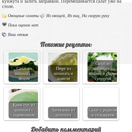
кунжута и залить заправкой. Перемешивается салат уже на
столе.
Овощные салаты
Из овощей
,
Из яиц
,
На скорую руку
Пока оценок нет
Ваш отзыв
Похожие рецепты:
Салат из
Салат из
Пюре из
шпината с
шпината с
шпината и
яйцами и сыром
яйцом
щавеля
сулугуни
Крем-суп из
шпината с
Запеканка из
Салат с редисом
пармезаном
шпината
и сельдереем
Добавить комментарий