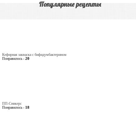
Популярные рецепты
Кефирная закваска с бифидумбактерином
20
Понравилось -
ПП-Сникерс
18
Понравилось -