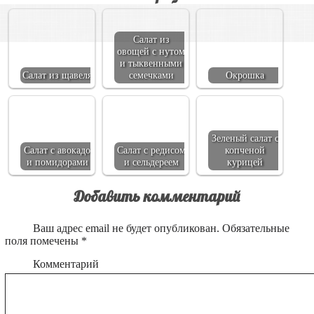
Салат из
овощей с нутом
и тыквенными
Салат из щавеля
семечками
Окрошка
Зеленый салат с
Салат с авокадо
Салат с редисом
копченой
и помидорами
и сельдереем
курицей
Добавить комментарий
Ваш адрес email не будет опубликован.
Обязательные
поля помечены
*
Комментарий