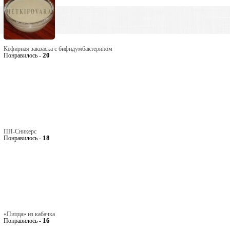
Кефирная закваска с бифидумбактерином
20
Понравилось -
ПП-Сникерс
18
Понравилось -
«Пицца» из кабачка
16
Понравилось -