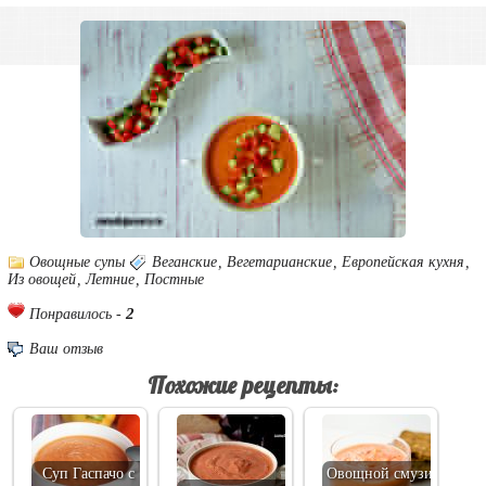
Овощные супы
Веганские
,
Вегетарианские
,
Европейская кухня
,
Из овощей
,
Летние
,
Постные
2
Понравилось -
Ваш отзыв
Похожие рецепты:
Суп Гаспачо с
Овощной смузи