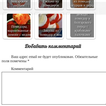
болгарским
Гаспачо из
из помидор,
перцем
помидоров
огурцов и перца
Салат из
рукколы,
авокадо,
помидор и
болгарского
Помидоры,
перца с
маринованные в
Закуска из
крабовыми
лимоне с медом
помидор и яиц
палочками
Добавить комментарий
Ваш адрес email не будет опубликован.
Обязательные
поля помечены
*
Комментарий