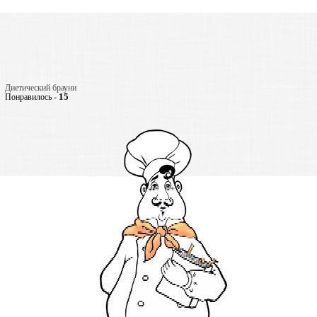
Диетический брауни
15
Понравилось -