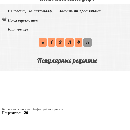
Из теста
,
На Масленицу
,
С молочными продуктами
Пока оценок нет
Ваш отзыв
«
1
2
3
4
5
Популярные рецепты
Кефирная закваска с бифидумбактерином
20
Понравилось -