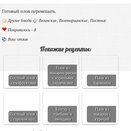
Готовый плов перемешать.
Другие блюда
Веганские
,
Вегетарианские
,
Постные
1
Понравилось -
Ваш отзыв
Похожие рецепты:
Плов из
макарон-рисин
Постный плов с
с куриными
Плов из
сухофруктами
сердечками
баранины
Булгур с
Плов из
Постный плов с
грибами и
макарон с
горохом нут
овощами
курицей