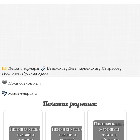
Каши и гарниры
Веганские
,
Вегетарианские
,
Из грибов
,
Постные
,
Русская кухня
Пока оценок нет
комментария 3
Похожие рецепты:
Пшенная каша с
Пшенная каша с
Пшенная каша с
жаренным
тыквой и
тыквой и
луком и
изюмом
курагой
кабачками