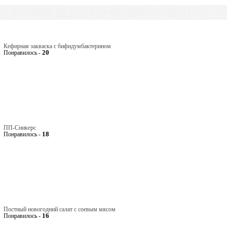
Кефирная закваска с бифидумбактерином
20
Понравилось -
ПП-Сникерс
18
Понравилось -
Постный новогодний салат с соевым мясом
16
Понравилось -