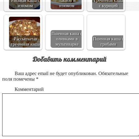
Рисовая каша с
тыквой и
Гречневая каша
изюмом
изюмом
с курицей
Пшенная каша с
Рассыпчатая
оливками в
Пшенная каша с
гречневая каша
мультиварке
грибами
Добавить комментарий
Ваш адрес email не будет опубликован.
Обязательные
поля помечены
*
Комментарий