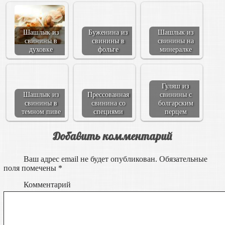
Шашлык из
Буженина из
Шашлык из
свинины в
свинины в
свинины на
духовке
фольге
минералке
Гуляш из
Шашлык из
Прессованная
свинины с
свинины в
свинина со
болгарским
темном пиве
специями
перцем
Добавить комментарий
Ваш адрес email не будет опубликован.
Обязательные
поля помечены
*
Комментарий