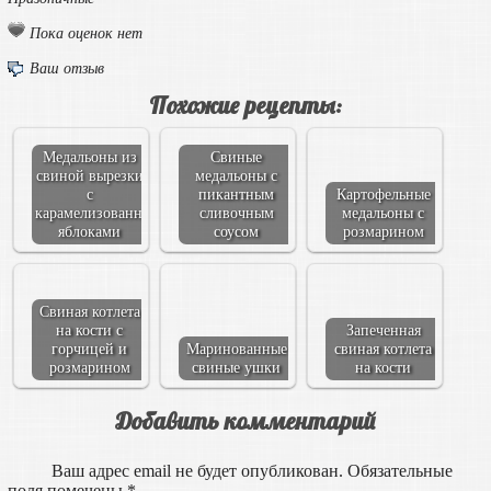
Пока оценок нет
Ваш отзыв
Похожие рецепты:
Медальоны из
Свиные
свиной вырезки
медальоны с
с
пикантным
Картофельные
карамелизованными
сливочным
медальоны с
яблоками
соусом
розмарином
Свиная котлета
на кости с
Запеченная
горчицей и
Маринованные
свиная котлета
розмарином
свиные ушки
на кости
Добавить комментарий
Ваш адрес email не будет опубликован.
Обязательные
поля помечены
*