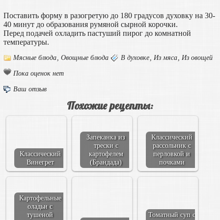
Поставить форму в разогретую до 180 градусов духовку на 30-
40 минут до образования румяной сырной корочки.
Перед подачей охладить пастуший пирог до комнатной
температуры.
Мясные блюда
,
Овощные блюда
В духовке
,
Из мяса
,
Из овощей
Пока оценок нет
Ваш отзыв
Похожие рецепты:
Запеканка из
Классический
трески с
рассольник с
Классический
картофелем
перловкой и
Винегрет
(Брандада)
почками
Картофельные
оладьи с
тушеной
Томатный суп с