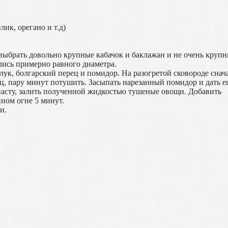
ик, орегано и т.д)
 выбрать довольно крупные кабачок и баклажан и не очень круп
лись примерно равного диаметра.
ук, болгарский перец и помидор. На разогретой сковороде снач
ец, пару минут потушить. Засыпать нарезанный помидор и дать 
пасту, залить полученной жидкостью тушеные овощи. Добавить
нном огне 5 минут.
и.