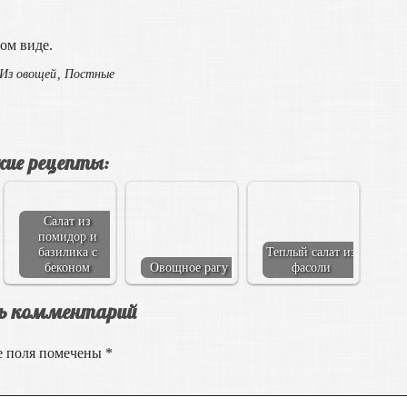
ом виде.
Из овощей
,
Постные
ие рецепты:
Салат из
помидор и
базилика с
Теплый салат из
беконом
Овощное рагу
фасоли
ь комментарий
е поля помечены
*