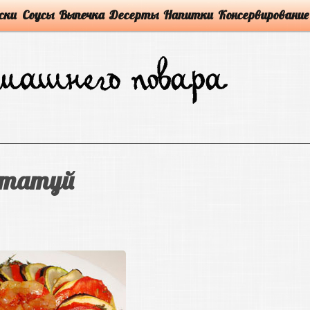
ски
Соусы
Выпечка
Десерты
Напитки
Консервирование
татуй