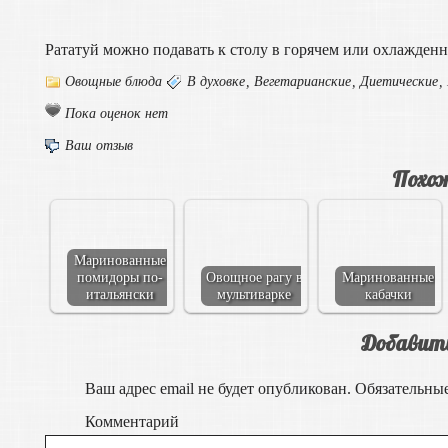
Рататуй можно подавать к столу в горячем или охлажденн
Овощные блюда
В духовке
,
Вегетарианские
,
Диетические
,
Пока оценок нет
Ваш отзыв
Похож
Маринованные
помидоры по-
Овощное рагу в
Маринованные
итальянски
мультиварке
кабачки
Добавит
Ваш адрес email не будет опубликован.
Обязательны
Комментарий