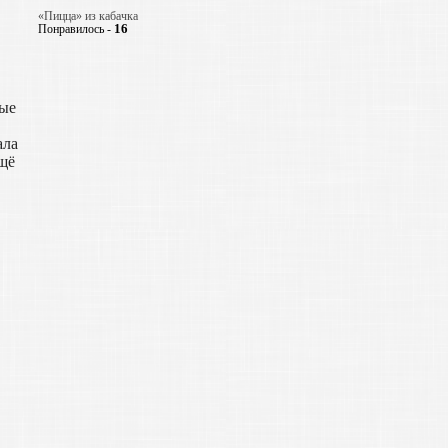
«Пицца» из кабачка
16
Понравилось -
ные
ала
ещё