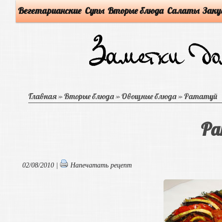
Вегетарианские
Супы
Вторые блюда
Салаты
Заку
Главная
»
Вторые блюда
»
Овощные блюда
»
Рататуй
Ра
02/08/2010 |
Напечатать рецепт