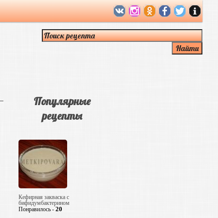
Популярные
рецепты
Кефирная закваска с
бифидумбактерином
20
Понравилось -