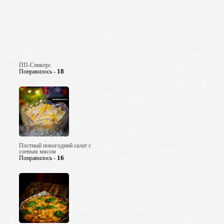
ПП-Сникерс
18
Понравилось -
Постный новогодний салат с
соевым мясом
16
Понравилось -