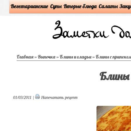
Вегетарианские
Супы
Вторые блюда
Салаты
Заку
Главная
»
Выпечка
»
Блины и оладьи
»
Блины с припеко
Блины 
01/03/2011 |
Напечатать рецепт