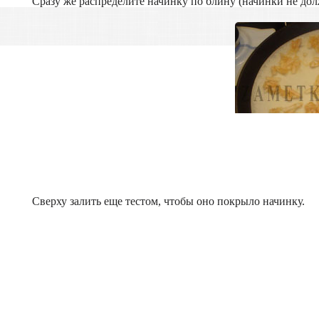
Сразу же распределите начинку по блину (начинки не до
Сверху залить еще тестом, чтобы оно покрыло начинку.