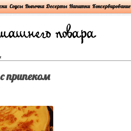
ски
Соусы
Выпечка
Десерты
Напитки
Консервирование
м
с припеком