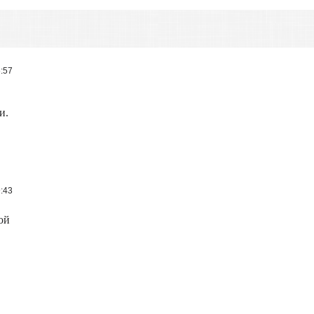
6:57
.
и.
9:43
ой