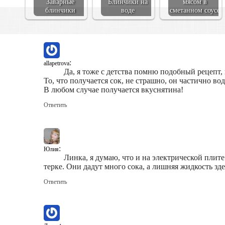
Заварные
Блинчики на
мясом в
блинчики
воде
сметанном соусе
:
allapetrova
Да, я тоже с детства помню подобный рецепт, 
То, что получается сок, не страшно, он частично в
В любом случае получается вкуснятина!
Ответить
:
Юлия
Линка, я думаю, что и на электрической плите
терке. Они дадут много сока, а лишняя жидкость зде
Ответить