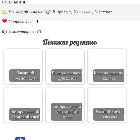
остывания.
Несладкая выпечка
В духовке
,
Из теста
,
Постные
1
Понравилось -
комментариев 10
Похожие рецепты:
Заварной
Ржаная закваска
Квас на красном
ржаной хлеб
для хлеба
солоде
Бездрожжевой
Бездрожжевой
украинский
Ржаной хлеб с
зерновой хлеб
хлеб
изюмом